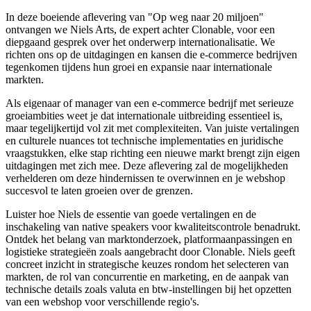
In deze boeiende aflevering van "Op weg naar 20 miljoen"
ontvangen we Niels Arts, de expert achter Clonable, voor een
diepgaand gesprek over het onderwerp internationalisatie. We
richten ons op de uitdagingen en kansen die e-commerce bedrijven
tegenkomen tijdens hun groei en expansie naar internationale
markten.
Als eigenaar of manager van een e-commerce bedrijf met serieuze
groeiambities weet je dat internationale uitbreiding essentieel is,
maar tegelijkertijd vol zit met complexiteiten. Van juiste vertalingen
en culturele nuances tot technische implementaties en juridische
vraagstukken, elke stap richting een nieuwe markt brengt zijn eigen
uitdagingen met zich mee. Deze aflevering zal de mogelijkheden
verhelderen om deze hindernissen te overwinnen en je webshop
succesvol te laten groeien over de grenzen.
Luister hoe Niels de essentie van goede vertalingen en de
inschakeling van native speakers voor kwaliteitscontrole benadrukt.
Ontdek het belang van marktonderzoek, platformaanpassingen en
logistieke strategieën zoals aangebracht door Clonable. Niels geeft
concreet inzicht in strategische keuzes rondom het selecteren van
markten, de rol van concurrentie en marketing, en de aanpak van
technische details zoals valuta en btw-instellingen bij het opzetten
van een webshop voor verschillende regio's.